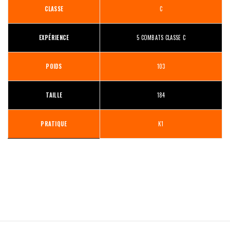
CLASSE
C
EXPÉRIENCE
5 COMBATS CLASSE C
POIDS
103
TAILLE
184
PRATIQUE
K1